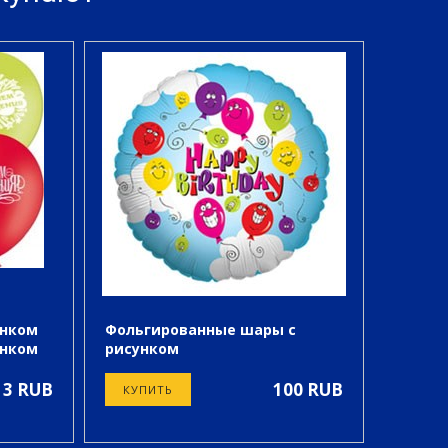
унком
Фольгированные шары с
Латекс
унком
рисунком
Латекс
Фольгированные шары с
рисунком
13 RUB
100 RUB
КУПИТЬ
КУПИ