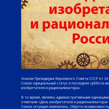
Указом Президиума Верховного Совета СССР от 24 
Союзе официальный статус и последняя суббота ию
изобретателя и рационализатора».
В то время, являясь административными единицами
отмечали «День изобретателя и рационализатора» 
Союза ситуация изменилась. Обретя независимость