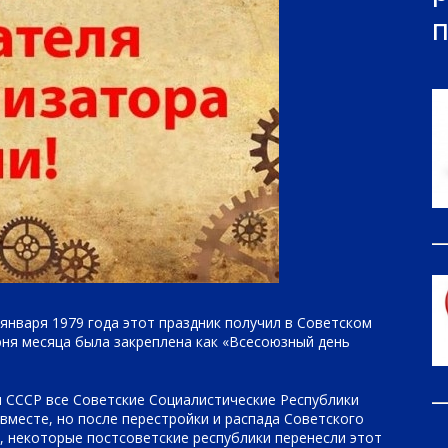
января 1979 года этот праздник получил в Советском
ня месяца была закреплена как «Всесоюзный день
 СССР все Советские Социалистические Республики
вместе, но после перестройки и распада Советского
, некоторые постсоветские республики перенесли этот