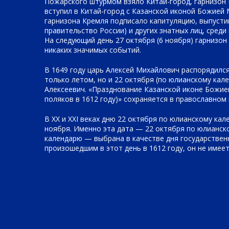
Пожарского штурмом взяло Китай-город, гарнизон 
вступил в Китай-город с Казанской иконой Божией 
гарнизона Кремля подписало капитуляцию, выпусти
правительство России) и других знатных лиц, сред
На следующий день 27 октября (6 ноября) гарнизон 
никаких значимых событий.
В 1649 году царь Алексей Михайлович распорядилс
только летом, но и 22 октября (по юлианскому кал
Алексеевич. «Празднование Казанской иконе Божие
поляков в 1612 году)» сохраняется в православном
В XX и XXI веках дню 22 октября по юлианскому ка
ноября. Именно эта дата — 22 октября по юлианск
календарю — выбрана в качестве дня государствен
произошедшим в этот день в 1612 году, он не имее