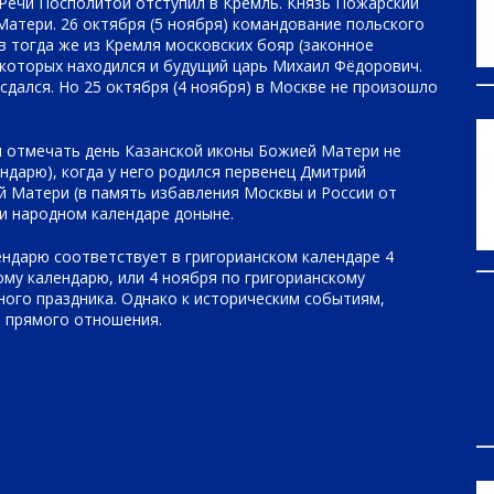
Речи Посполитой отступил в Кремль. Князь Пожарский
Матери. 26 октября (5 ноября) командование польского
в тогда же из Кремля московских бояр (законное
и которых находился и будущий царь Михаил Фёдорович.
сдался. Но 25 октября (4 ноября) в Москве не произошло
я отмечать день Казанской иконы Божией Матери не
ендарю), когда у него родился первенец Дмитрий
й Матери (в память избавления Москвы и России от
 и народном календаре доныне.
лендарю соответствует в григорианском календаре 4
ому календарю, или 4 ноября по григорианскому
ного праздника. Однако к историческим событиям,
т прямого отношения.