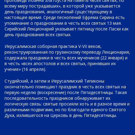
проповедь Иоанна Златоуста на память «всех святых, по
всему миру пострадавших», в которой уже указывается
день празднования, аналогичный существующему в
настоящее время. Среди песнопений Ефрема Сирина есть
упоминание о праздновании в честь всех святых 13 мая.
Сирийский Лекционарий указывает пятницу после Пасхи как
день празднования всех святых.
Иерусалимская соборная практика V-VII веков,
реконструированная по грузинскому переводу Лекционария,
содержала праздники в честь всех мучеников (22 января) и
в честь «всех апостолов и всех святых, принявших их
учение» (16 апреля).
Студийский, а затем и Иерусалимский Типиконы
окончательно помещают праздник в честь всех святых на
первую неделю (воскресение) после Пятидесятницы. Такая
последовательность праздников обнаруживает их
логическую связь: святые просияли хоть и в разное время и
различными подвигами, но по благодати единого Святого
Духа, излившегося на Церковь в день Пятидесятницы.