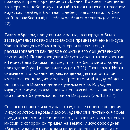
правду», и принял крещение от Иоанна. Во время крещения
«отверзлось небо, и Дух Святый нисшёл на Него в телесном
виде, как голубь, и был глас с небес, глаголющий: Ты Сын
Мой Возлюбленный; в Тебе Моё благоволение!» (Лк. 3:21-
22).
Таким образом, при участии Иоанна, всенародно было
засвидетельствовано мессианское предназначение Иисуса
Христа. Крещение Христово, свершившееся тогда,
рассматривается как первое событие его общественного
служения[4]. После крещения Иисуса «Иоанн также крестил
в Еноне, близ Салима, потому что там было много воды; и
приходили [туда] и крестились» (Ин. 3:23). Евангелист Иоанн
связывает появление первых из двенадцати апостолов
именно с проповедью Иоанна Крестителя: «На другой день
опять стоял Иоанн и двое из учеников его. И, увидев
идущего Иисуса, сказал: вот Агнец Божий. Услышав от него
сии слова, оба ученика пошли за Иисусом» (Ин. 1:35-37).
Согласно евангельскому рассказу, после своего крещения
Иисус Христос, ведомый Духом, удалился в пустыню, чтобы
в уединении, молитве и посте подготовиться к исполнению
миссии, с которой он пришёл на землю. Иисус сорок дней
«был искушаем от диавола и ничего не ел в эти дни, а по