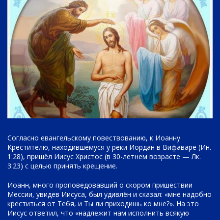
Согласно евангельскому повествованию, к Иоанну
Крестителю, находившемуся у реки Иордан в Вифаваре (Ин.
1:28), пришёл Иисус Христос (в 30-летнем возрасте — Лк.
3:23) с целью принять крещение.
Иоанн, много проповедовавший о скором пришествии
Мессии, увидев Иисуса, был удивлён и сказал: «мне надобно
креститься от Тебя, и Ты ли приходишь ко мне?». На это
Иисус ответил, что «надлежит нам исполнить всякую