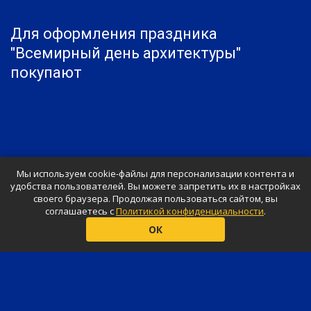
Для оформления праздника
"Всемирный день архитектуры"
покупают
Мы используем cookie-файлы для персонализации контента и
удобства пользователей. Вы можете запретить их в настройках
своего браузера. Продолжая пользоваться сайтом, вы
соглашаетесь с
Политикой конфиденциальности
.
© «Shar-Design», 2026
ОК
Ваш праздник будет незабываемым
Представленные цены не являются публичной и официальной
офертой, определяемой положениями Статьи 437 ГК РФ.
Продвижение сайта
—
компания «Оптимика»