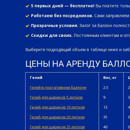
5 первых дней — бесплатно!
Вы платите тольк
Работаем без посредников.
Сами заправляем 
Прозрачные условия.
Залог за баллон полност
Скидки для своих.
Постоянным клиентам и опт
Выберите подходящий объем в таблице ниже и забр
ЦЕНЫ НА АРЕНДУ БАЛЛ
Гелий
Вес, кг
Гелий в портативном баллоне
2.5
2
Гелий для шариков 5 литров
9
3
Гелий для шариков 10 литров
13
4
Гелий для шариков 20 литров
35
0
Гелий для шариков 25 литров
40
0